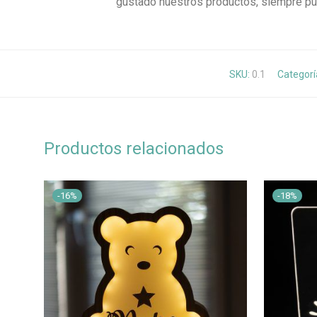
gustado nuestros productos, siempre p
SKU:
0.1
Categorí
Productos relacionados
-
16
%
-
18
%