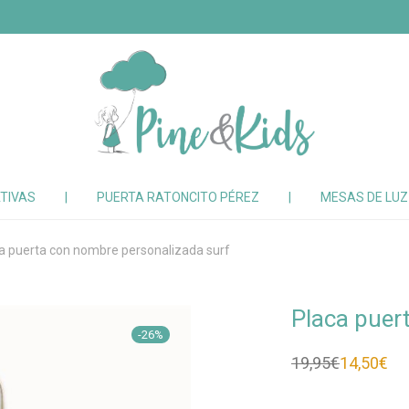
TIVAS
|
PUERTA RATONCITO PÉREZ
|
MESAS DE LU
a puerta con nombre personalizada surf
Placa puer
-
26
%
19,95
€
14,50
€
El
El
precio
precio
original
actual
era:
es: