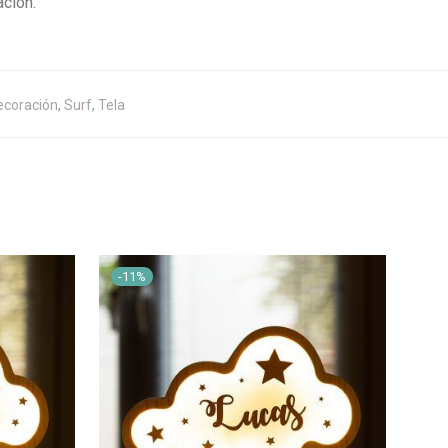
ación.
ecoración
,
Surf
,
Tela
-
11
%