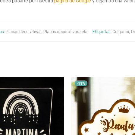
uedes pasarte por nuestra
página de Google
y dejarnos una valor
as:
Placas decorativas
,
Placas decorativas tela
Etiquetas:
Colgador
,
D
-
11
%