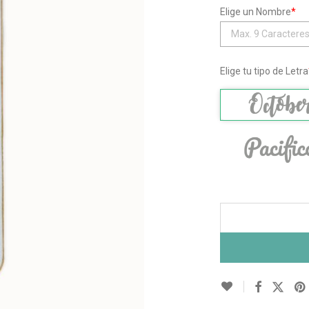
19,95€.
14,50€.
Elige un Nombre
*
Elige tu tipo de Letra