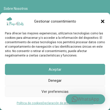
Sobre Nosotros
Contactar
Gestionar consentimiento
FAQs
Para ofrecer las mejores experiencias, utilizamos tecnologías como las
Envíos y devoluciones
cookies para almacenar y/o acceder a la información del dispositivo. El
consentimiento de estas tecnologías nos permitirá procesar datos como
Formas de Pago
el comportamiento de navegación o las identificaciones únicas en este
sitio. No consentir o retirar el consentimiento, puede afectar
Aviso Legal
negativamente a ciertas características y funciones.
Política de cookies
Aceptar
Política de privacidad
Denegar
Ver preferencias
WhatsApp
©
2026
Pine&Kids
Política de cookies
Declaración de privacidad
Impressum