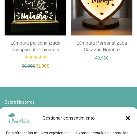
Lámpara personalizada
Lámpara Personalizada
transparente Unicornio
Corazón Nombre
49,95
€
Valorado
El precio original era: 39,95€.
El precio actual es: 32,00€.
39,95
€
32,00
€
con
5.00
de
5
Sobre Nosotros
Contactar
Gestionar consentimiento
FAQs
Para ofrecer las mejores experiencias, utilizamos tecnologías como las
Envíos y devoluciones