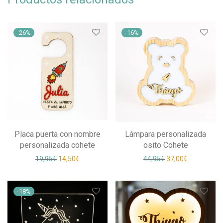
-
26
%
-
16
%
Placa puerta con nombre
Lámpara personalizada
personalizada cohete
osito Cohete
El precio original era: 19,95€.
El precio actual es: 14,50€.
El precio original e
El precio ac
19,95
€
14,50
€
44,95
€
37,00
€
-
18
%