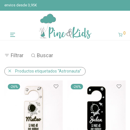
envios desde 3,95€
0
Filtrar
Buscar
Productos etiquetados “Astronauta”
-
26
%
-
26
%