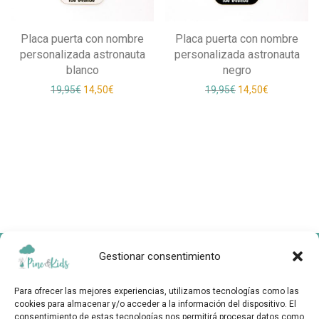
Placa puerta con nombre
Placa puerta con nombre
personalizada astronauta
personalizada astronauta
blanco
negro
El precio original era: 19,95€.
El precio actual es: 14,50€.
El precio original e
El precio ac
19,95
€
14,50
€
19,95
€
14,50
€
Gestionar consentimiento
Sobre Nosotros
Para ofrecer las mejores experiencias, utilizamos tecnologías como las
Contactar
cookies para almacenar y/o acceder a la información del dispositivo. El
consentimiento de estas tecnologías nos permitirá procesar datos como