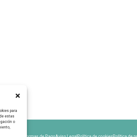
okies para
 de estas
egación o
miento,
devoluciones
Formas de Pago
Aviso Legal
Política de cookies
Política de p