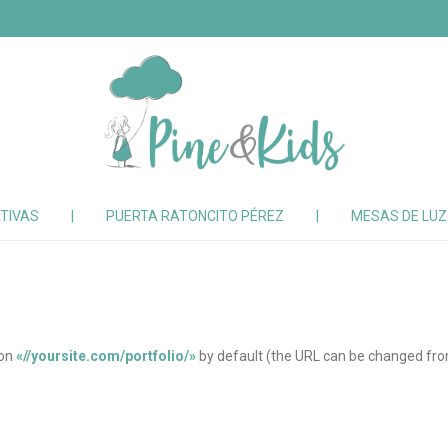
TIVAS
|
PUERTA RATONCITO PÉREZ
|
MESAS DE LU
 on
«//yoursite.com/portfolio/»
by default (the URL can be changed fr