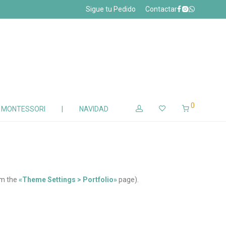
Sigue tu Pedido
Contactar
0
Z MONTESSORI
|
NAVIDAD
om the
«Theme Settings > Portfolio»
page).