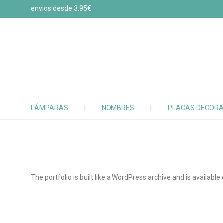
envios desde 3,95€
LÁMPARAS
|
NOMBRES
|
PLACAS DECORA
The portfolio is built like a WordPress archive and is available