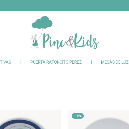
TIVAS
|
PUERTA RATONCITO PÉREZ
|
MESAS DE LU
-
16
%