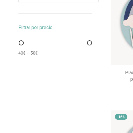
Filtrar por precio
Precio
Precio
40€
—
50€
mínimo
máximo
Pla
p
-
16
%