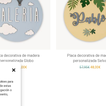
ca decorativa de madera
Placa decorativa de ma
personalizada Globo
personalizada Selv
El precio original era: 57,95€.
El precio actual es: 48,00€.
El precio o
El p
57,95
€
48,00
€
57,95
€
48,00
€
okies para
 de estas
egación o
miento,