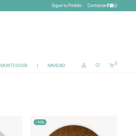
Sigue tu Pedido
Contactar
0
Z MONTESSORI
|
NAVIDAD
-
16
%