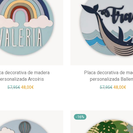
ca decorativa de madera
Placa decorativa de ma
ersonalizada Arcoíris
personalizada Balle
El precio original era: 57,95€.
El precio actual es: 48,00€.
El precio o
El p
57,95
€
48,00
€
57,95
€
48,00
€
-
16
%